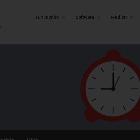
Funktionen
Software
Medien
e
Funktionsübersicht
Backup Strategien
Windows System Backup
AES Verschlüsselu
Datensynchronisation
Backup Formate
Automatisierte Aktionen
1-Klick-Backup
Automatisierung im Netzwerk
Versionsbackup
Backup Assistent
Microsoft Outlook