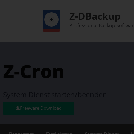
Z-DBackup
Professional Backup Softwar
Z-Cron
System Dienst starten/beenden
Freeware Download