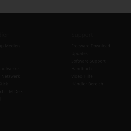
ien
Support
up Medien
Freeware Download
Updates
Software Support
Laufwerke
Handbuch
/ Netzwerk
Video-Hilfe
tick
Händler Bereich
ch – M-Disk
d