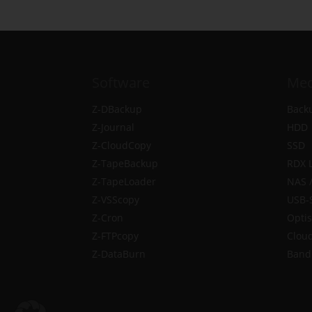
Software
Med
Z-DBackup
Back
Z-Journal
HDD
Z-CloudCopy
SSD
Z-TapeBackup
RDX 
Z-TapeLoader
NAS 
Z-VSScopy
USB-S
Z-Cron
Optis
Z-FTPcopy
Clou
Z-DataBurn
Band