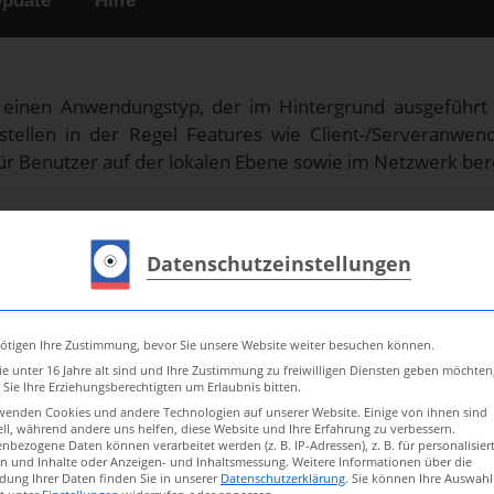
pdate
Hilfe
m einen Anwendungstyp, der im Hintergrund ausgefüh
 stellen in der Regel Features wie Client-/Serveranw
 Benutzer auf der lokalen Ebene sowie im Netzwerk bere
E-START
,
SERVICE-STOP
und
SERVICE-RESTART
können lo
Datenschutzeinstellungen
 zu Überwachung lokaler Dienste. Wird bei der Ausführun
eser gestartet.
ötigen Ihre Zustimmung, bevor Sie unsere Website weiter besuchen können.
e unter 16 Jahre alt sind und Ihre Zustimmung zu freiwilligen Diensten geben möchten
Sie Ihre Erziehungsberechtigten um Erlaubnis bitten.
wenden Cookies und andere Technologien auf unserer Website. Einige von ihnen sind
ell, während andere uns helfen, diese Website und Ihre Erfahrung zu verbessern.
nbezogene Daten können verarbeitet werden (z. B. IP-Adressen), z. B. für personalisier
n und Inhalte oder Anzeigen- und Inhaltsmessung.
Weitere Informationen über die
ung Ihrer Daten finden Sie in unserer
Datenschutzerklärung
.
Sie können Ihre Auswahl