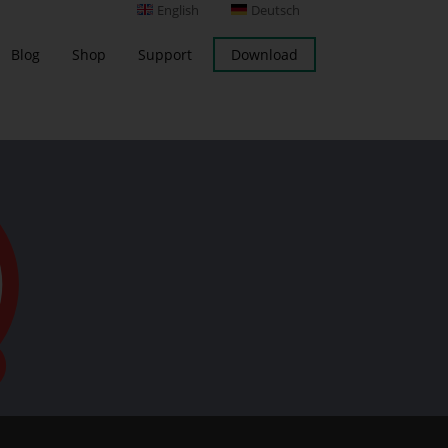
English
Deutsch
Blog
Shop
Support
Download
Server Backup
ng
Addison Backup
MS Exchange Server Backup
 Backup