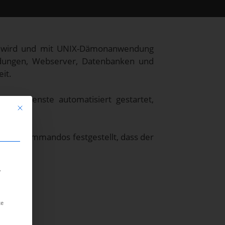
rt wird und mit UNIX-Dämonanwendung
endungen, Webserver, Datenbanken und
it.
kale Dienste automatisiert gestartet,
Mit diesem Button wird der Dialog geschlossen. Seine Funktionalität ist identisc
g des Kommandos festgestellt, dass der
,
te