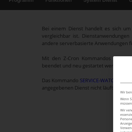
Programm
Funktionen
System Dienst
U
Bei einem Dienst handelt es sich u
vergleichbar ist. Dienstanwendungen
andere serverbasierte Anwendungen für
Mit den Z-Cron Kommandos
SERVIC
beendet und neu gestartet werden.
Das Kommando
SERVICE-WATCH
dient
angegebenen Dienst nicht läuft, wird di
Wir ben
Wenn Si
müssen 
Wir ver
essenzi
Persone
Anzeige
Verwend